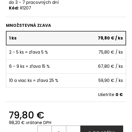
č
do 3 - 7 pracovných dní
a
Kód:
R1207
m
e
MNOŽSTEVNÁ ZĽAVA
1 ks
79,80 €
/ ks
2 - 5 ks = zľava 5 %
75,80 €
/ ks
6 - 9 ks = zľava 15 %
67,80 €
/ ks
10 a viac ks = zľava 25 %
59,90 €
/ ks
Ušetríte
0 €
79,80 €
98,20 € vrátane DPH
Jednotková