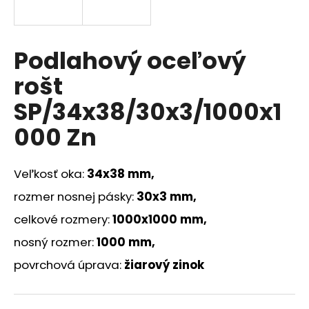
á
j
s
Podlahový oceľový
ť
rošt
?
SP/34x38/30x3/1000x1
000 Zn
HĽADAŤ
Veľkosť oka:
34x38 mm,
rozmer nosnej pásky:
30x3 mm,
O
celkové rozmery:
1000x1000 mm,
d
nosný rozmer:
1000 mm,
p
o
povrchová úprava:
žiarový zinok
r
ú