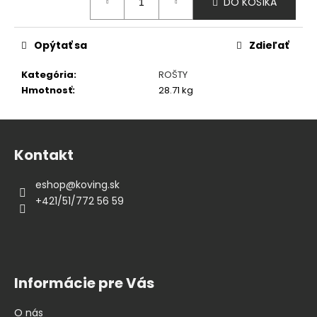
DO KOŠÍKA
cena:
Opýtať sa
Zdieľať
Kategória
:
ROŠTY
Hmotnosť
:
28.71 kg
Z
á
Kontakt
p
ä
eshop
@
koving.sk
t
+421/51/772 56 59
i
e
Informácie pre Vás
O nás