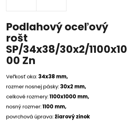
á
j
s
Podlahový oceľový
ť
rošt
?
SP/34x38/30x2/1100x10
00 Zn
HĽADAŤ
Veľkosť oka:
34x38 mm,
rozmer nosnej pásky:
30x2 mm,
O
celkové rozmery:
1100x1000 mm,
d
nosný rozmer:
1100 mm,
p
o
povrchová úprava:
žiarový zinok
r
ú