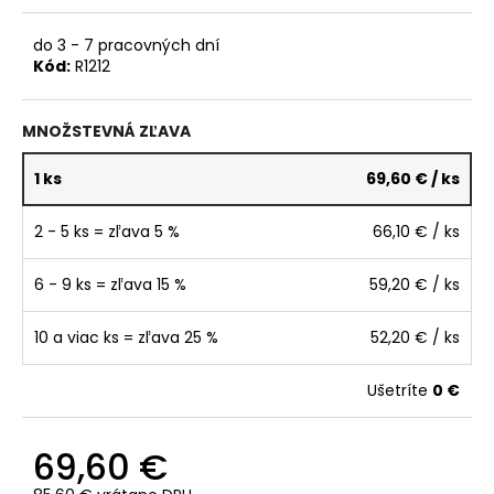
č
a
do 3 - 7 pracovných dní
m
Kód:
R1212
e
MNOŽSTEVNÁ ZĽAVA
1 ks
69,60 €
/ ks
2 - 5 ks = zľava 5 %
66,10 €
/ ks
6 - 9 ks = zľava 15 %
59,20 €
/ ks
10 a viac ks = zľava 25 %
52,20 €
/ ks
Ušetríte
0 €
69,60 €