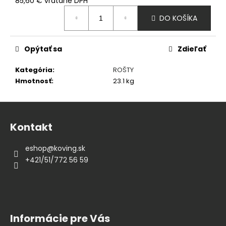
85,60 € vrátane DPH
Jednotková
DO KOŠÍKA
cena:
Opýtať sa
Zdieľať
Kategória
:
ROŠTY
Hmotnosť
:
23.1 kg
Z
á
Kontakt
p
ä
eshop
@
koving.sk
t
+421/51/772 56 59
i
e
Informácie pre Vás